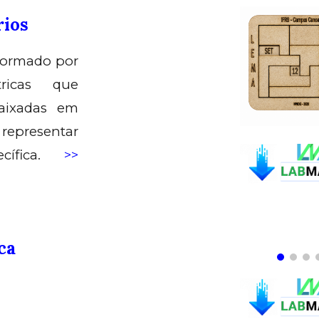
rios
formado por
ricas que
aixadas em
representar
cífica.
>>
ca