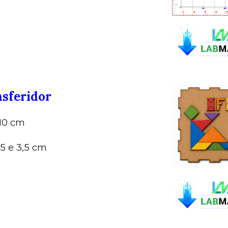
nsferidor
 10 cm
 5 e 3,5 cm