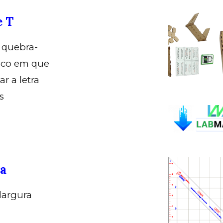
e T
 quebra-
ico em que
r a letra
s
a
largura