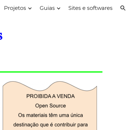
Projetos
Guias
Sites e softwares
ion
s