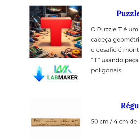
Puzzl
O Puzzle T é um
cabeça geométr
o desafio é monta
“T” usando peça
poligonais.
Régu
50 cm / 4 cm de 